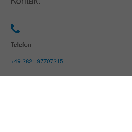
Kontakt
Telefon
+49 2821 97707215
Mail
info@tapp-brandschutz.de