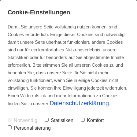
Cookie-Einstellungen
Damit Sie unsere Seite vollständig nutzen können, sind
Cookies erforderlich. Einige dieser Cookies sind notwendig,
damit unsere Seite überhaupt funktioniert, andere Cookies
sind nur für ein komfortables Nutzungserlebnis, unsere
Datenschutz
Statistiken oder für besonders auf Sie abgestimmte Inhalte
erforderlich. Bitte stimmen Sie all unseren Cookies zu und
beachten Sie, dass unsere Seite für Sie nicht mehr
vollständig funktioniert, wenn Sie in einige Cookies nicht
Vielen Dank für den Besuch auf unserer
einwilligen. Sie können Ihre Einwilligung jederzeit widerrufen.
Webseite. Die Einhaltung der
Einen Widerrufslink und mehr Informationen zu Cookies
Datenschutzerklärung
datenschutzrechtlichen Vorgaben hat für
finden Sie in unserer
.
uns eine besondere Bedeutung. Ziel
dieser Datenschutzerklärung ist es, Sie
Notwendig
Statistiken
Komfort
Personalisierung
als Nutzer der Website über Art, Umfang