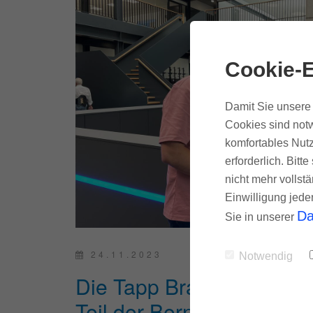
Cookie-E
Damit Sie unsere 
Cookies sind notw
komfortables Nutz
erforderlich. Bit
nicht mehr vollstä
Einwilligung jede
Da
Sie in unserer
24.11.2023
Notwendig
Die Tapp Brandschutztec
Teil der Berns Gruppe