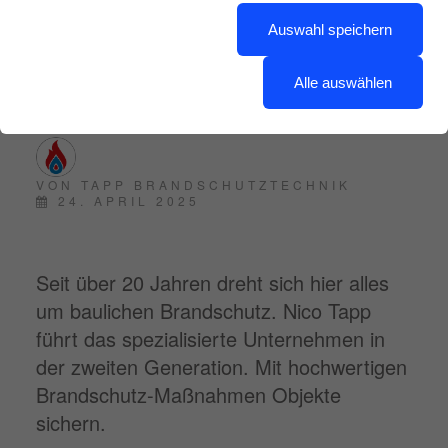
NRW
Auswahl speichern
Alle auswählen
VON
TAPP BRANDSCHUTZTECHNIK
24. APRIL 2025
Seit über 20 Jahren dreht sich hier alles
um baulichen Brandschutz. Nico Tapp
führt das spezialisierte Unternehmen in
der zweiten Generation. Mit hochwertigen
Brandschutz-Maßnahmen Objekte
sichern.