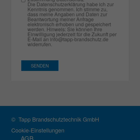
Die Datenschutzerklärung habe ich zur
Kenntnis genommen. Ich stimme zu,
dass meine Angaben und Daten zur
Beantwortung meiner Anfrage
elektronisch erhoben und gespeichert
werden. Hinweis: Sie können Ihre
Einwilligung jederzeit für die Zukunft per
E-Mail an info@tapp-brandschutz.de
widerrufen.
SENDEN
© Tapp Brandschutztechnik GmbH
Cookie-Einstellungen
AGB