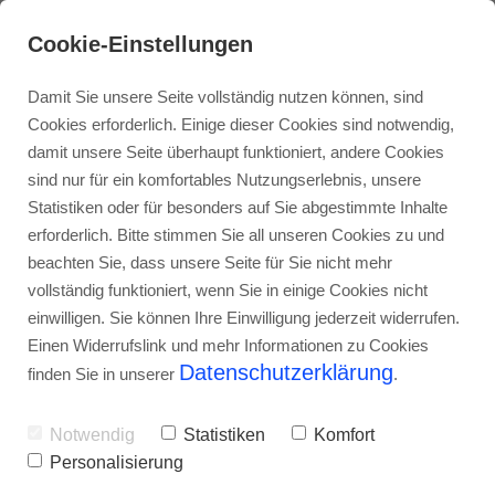
Cookie-Einstellungen
Damit Sie unsere Seite vollständig nutzen können, sind
Cookies erforderlich. Einige dieser Cookies sind notwendig,
damit unsere Seite überhaupt funktioniert, andere Cookies
sind nur für ein komfortables Nutzungserlebnis, unsere
WKSB Isolierer/-in
Statistiken oder für besonders auf Sie abgestimmte Inhalte
erforderlich. Bitte stimmen Sie all unseren Cookies zu und
beachten Sie, dass unsere Seite für Sie nicht mehr
vollständig funktioniert, wenn Sie in einige Cookies nicht
einwilligen. Sie können Ihre Einwilligung jederzeit widerrufen.
12. JUNI 2025
Einen Widerrufslink und mehr Informationen zu Cookies
Datenschutzerklärung
finden Sie in unserer
.
Seit über 20 Jahren sind wir täglich im
Notwendig
Statistiken
Komfort
Einsatz für den baulichen Brandschutz.
Personalisierung
Für unseren Standort in Kleve suchen wir